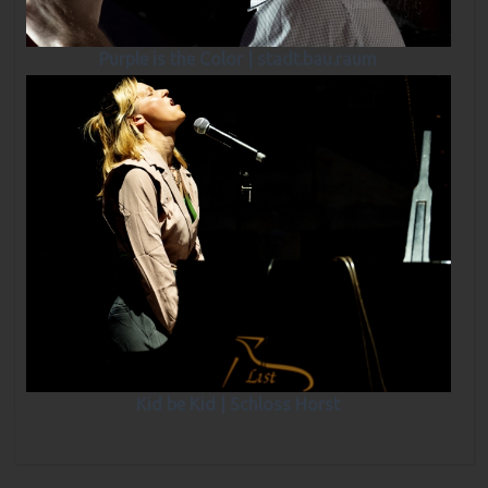
Purple is the Color | stadt.bau.raum
Kid be Kid | Schloss Horst