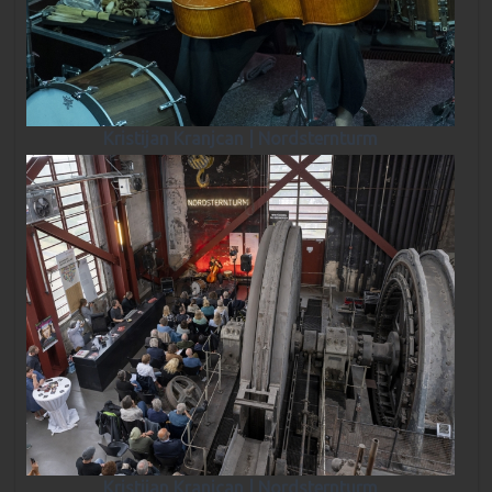
Kristijan Kranjcan | Nordsternturm
Kristijan Kranjcan | Nordsternturm